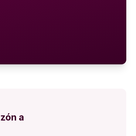
azón a