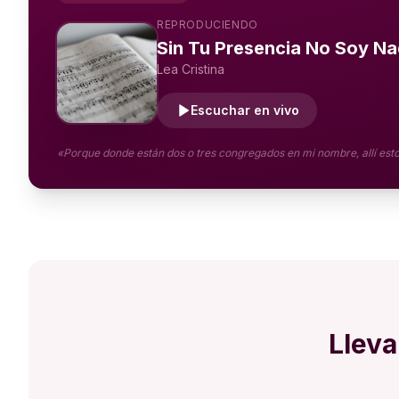
REPRODUCIENDO
Sin Tu Presencia No Soy N
Lea Cristina
Escuchar en vivo
«Porque donde están dos o tres congregados en mi nombre, allí est
Lleva