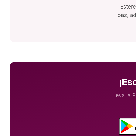
Estere
paz, ad
¡Es
Lleva la 