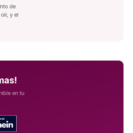
ento de
ír, y el
mas!
ible en tu