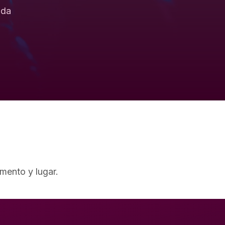
ida
mento y lugar.