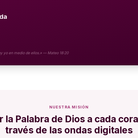
ada
oy yo en medio de ellos.» — Mateo 18:20
NUESTRA MISIÓN
r la Palabra de Dios a cada cor
través de las ondas digitales